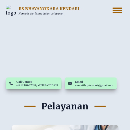
RS BHAYANGKARA KENDARI
Humanis dan Prima dalam pelayanan
Call Center
Email
+62 823 6060 7020 / +62 813 4007 5978
rumkitbhykendari@gmail.com
Pelayanan